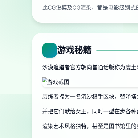
此CG设模及CG渲染，都是电影级别
游戏秘籍
沙漠追猎者官方朝向普通话版称为
废土
历练者搞为一名沉沙猎手区块，替泽塔
并把它们献给女王，同时一型在步各种
渲染艺术风格独特，甚至是图书馆里的