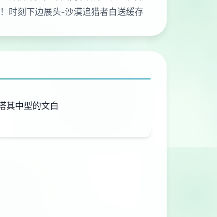
作！时刻下边展头-沙漠追猎者白送缓存
塔其中型的文白