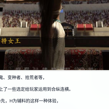
鬼、变种者、拾荒者等，
上了一些选定给玩家运用到合纵连横。
为先，H为辅料的这样一种体验，