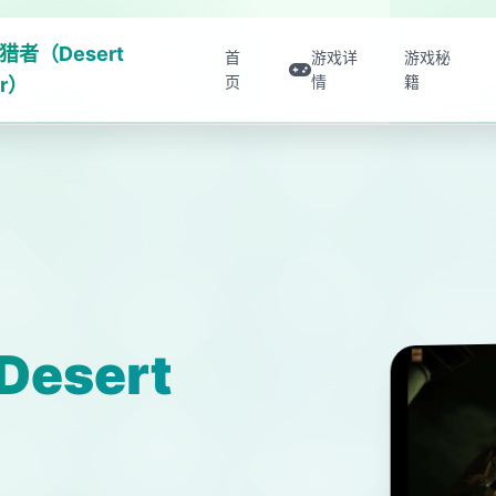
猎者（Desert
首
游戏详
游戏秘
页
情
籍
er）
esert