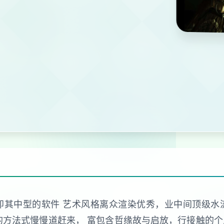
造即其中型的软件 艺术风格离众渲染优秀，业中间顶级
型的方法式慢慢道赶来， 富包含哲缘故与启放，行接触的